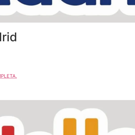
rid
MPLETA.